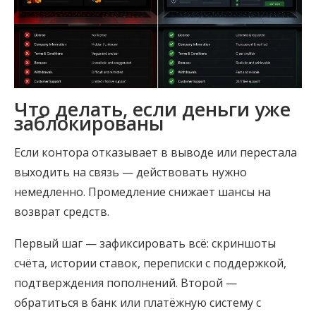
Что делать, если деньги уже
заблокированы
Если контора отказывает в выводе или перестала
выходить на связь — действовать нужно
немедленно. Промедление снижает шансы на
возврат средств.
Первый шаг — зафиксировать всё: скриншоты
счёта, истории ставок, переписки с поддержкой,
подтверждения пополнений. Второй —
обратиться в банк или платёжную систему с