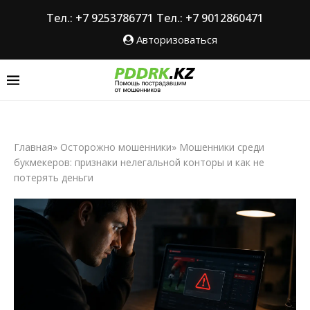
Тел.: +7 9253786771
Тел.: +7 9012860471
Авторизоваться
Главная
»
Осторожно мошенники
»
Мошенники среди
букмекеров: признаки нелегальной конторы и как не
потерять деньги