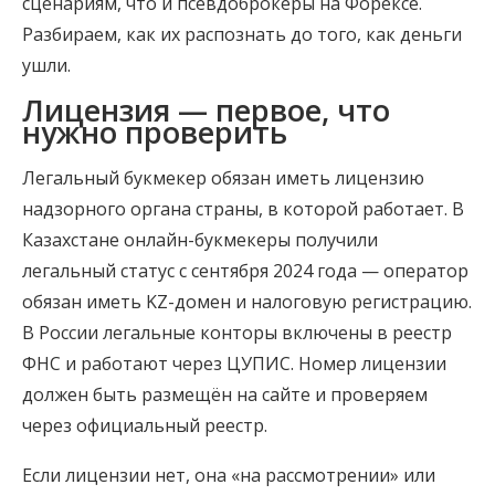
сценариям, что и псевдоброкеры на Форексе.
Разбираем, как их распознать до того, как деньги
ушли.
Лицензия — первое, что
нужно проверить
Легальный букмекер обязан иметь лицензию
надзорного органа страны, в которой работает. В
Казахстане онлайн-букмекеры получили
легальный статус с сентября 2024 года — оператор
обязан иметь KZ-домен и налоговую регистрацию.
В России легальные конторы включены в реестр
ФНС и работают через ЦУПИС. Номер лицензии
должен быть размещён на сайте и проверяем
через официальный реестр.
Если лицензии нет, она «на рассмотрении» или