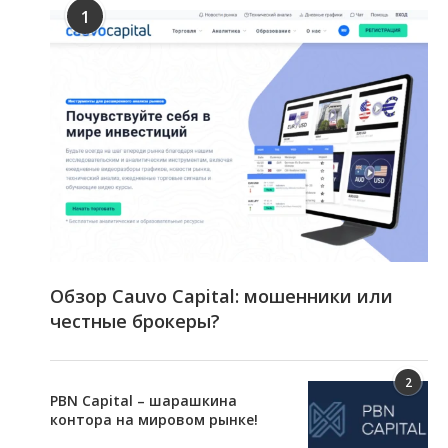
1
Обзор Cauvo Capital: мошенники или
честные брокеры?
2
PBN Capital – шарашкина
контора на мировом рынке!