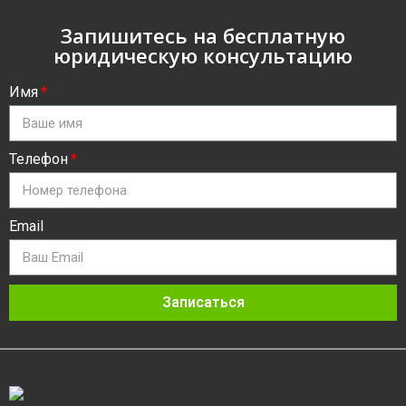
Запишитесь на бесплатную
юридическую консультацию
Имя
Телефон
Email
Записаться