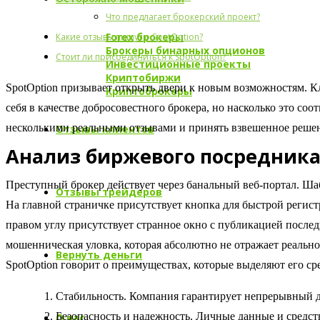
Что предлагает брокерский проект?
Forex брокеры
Какие отзывы пишут о SpotOption?
Брокеры бинарных опционов
Стоит ли присоединиться к SpotOption?
Инвестиционные проекты
Криптобиржи
SpotOption призывает открыть двери к новым возможностям. 
Криптоброкеры
себя в качестве добросовестного брокера, но насколько это со
несколькими реальными отзывами и принять взвешенное решен
Отзывы клиентов
Анализ биржевого посредник
Преступный брокер действует через банальный веб-портал. Ша
Отзывы трейдеров
На главной страничке присутствует кнопка для быстрой регис
правом углу присутствует странное окно с публикацией последн
мошенническая уловка, которая абсолютно не отражает реально
Вернуть деньги
SpotOption говорит о преимуществах, которые выделяют его ср
Стабильность. Компания гарантирует непрерывный до
Безопасность и надежность. Личные данные и средс
О нас