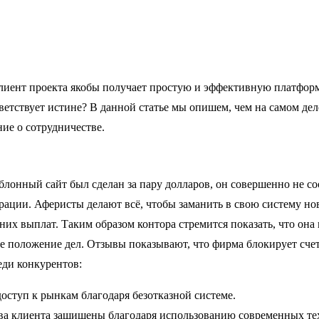
Клиент проекта якобы получает простую и эффективную платфор
ответствует истине? В данной статье мы опишем, чем на самом д
ие о сотрудничестве.
а
блонный сайт был сделан за пару долларов, он совершенно не с
трации. Аферисты делают всё, чтобы заманить в свою систему 
их выплат. Таким образом контора стремится показать, что она 
е положение дел. Отзывы показывают, что фирма блокирует счета
еди конкурентов:
ступ к рынкам благодаря безотказной системе.
тва клиента защищены благодаря использованию современных те