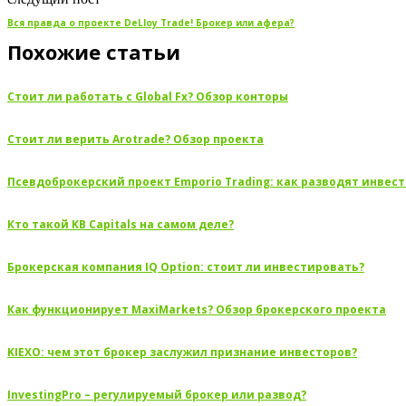
Вся правда о проекте DeLloy Trade! Брокер или афера?
Похожие статьи
Стоит ли работать с Global Fx? Обзор конторы
Стоит ли верить Arotrade? Обзор проекта
Псевдоброкерский проект Emporio Trading: как разводят инвес
Кто такой KB Capitals на самом деле?
Брокерская компания IQ Option: стоит ли инвестировать?
Как функционирует MaxiMarkets? Обзор брокерского проекта
KIEXO: чем этот брокер заслужил признание инвесторов?
InvestingPro – регулируемый брокер или развод?