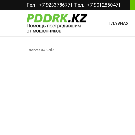
Тел.: +7 9253786771
Тел.: +7 9012860471
ГЛАВНАЯ
Главная
»
cats