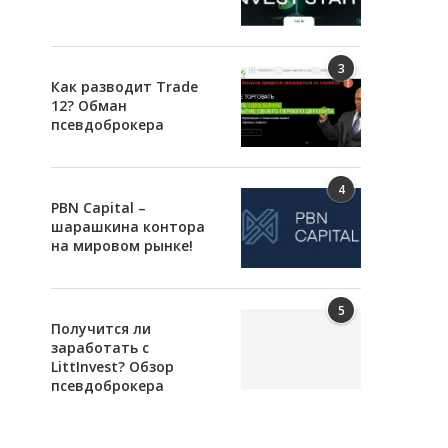
3
Как разводит Trade
12? Обман
псевдоброкера
4
PBN Capital –
шарашкина контора
на мировом рынке!
5
Получится ли
заработать с
LittInvest? Обзор
псевдоброкера