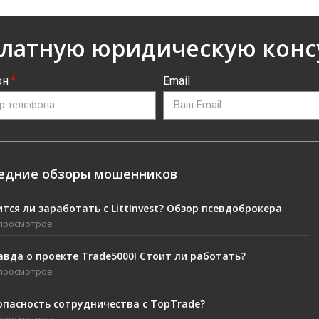
платную юридическую кон
он
Email
едние обзоры мошенников
тся ли заработать с LittInvest? Обзор псевдоброкера
 просмотров
авда о проекте Trade5000! Стоит ли работать?
 просмотров
опасность сотрудничества с TopTrade?
 просмотров