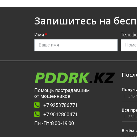
Запишитесь на бес
Имя
Телеф
Посл
Получи
Помощь пострадавшим
345
от мошенников
+7 9253786771
Вся пр
+7 9012860471
331
Пн.-Пт.:8.00-19.00
В чём 
268